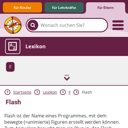
für Kinder
für Lehrkräfte
für Eltern
Familie & Medien
Spieletipps & Lernsoftware
Die Jüngsten im Netz
Lexikon
F
Startseite
Lexikon
F
Flash
Aktuelles
Flash
Flash ist der Name eines Programmes, mit dem
bewegte (=animierte) Figuren erstellt werden können.