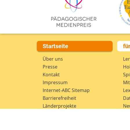
Startseite
fü
Über uns
Le
Presse
Hob
Kontakt
Spi
Impressum
Mi
Internet-ABC Sitemap
Lex
Barrierefreiheit
Da
Länderprojekte
Ne