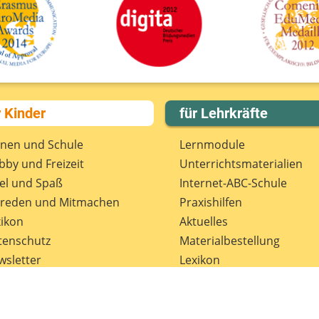
r Kinder
für Lehrkräfte
rnen und Schule
Lernmodule
by und Freizeit
Unterrichts­materialien
el und Spaß
Internet-ABC-Schule
treden und Mitmachen
Praxishilfen
ikon
Aktuelles
tenschutz
Materialbestellung
wsletter
Lexikon
Datenschutz
Newsletter
Spenden