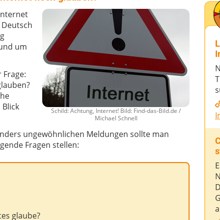
Internet
f Deutsch
ag
L
rund um
I
N
r Frage:
T
glauben?
s
che
 Blick
Schild: Achtung, Internet! Bild: Find-das-Bild.de /
I
Michael Schnell
sonders ungewöhnlichen Meldungen sollte man
C
lgende Fragen stellen:
s
E
N
D
G
a
tes glaube?