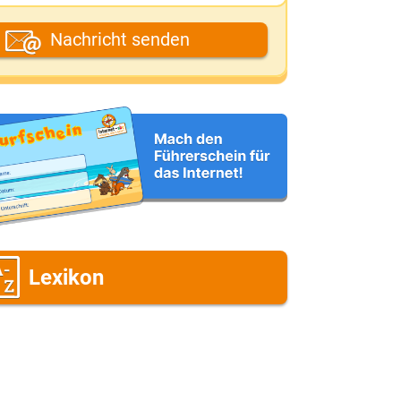
ein Fantasiename
Nachricht senden
eine E-Mail-Adresse (wenn du eine
ntwort möchtest)
eine Nachricht
Lexikon