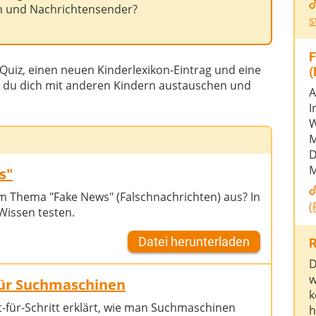
n und Nachrichtensender?
s
F
Quiz, einen neuen Kinderlexikon-Eintrag und eine
(
t du dich mit anderen Kindern austauschen und
A
I
W
M
D
M
s"
m Thema "Fake News" (Falschnachrichten) aus? In
(
Wissen testen.
Datei herunterladen
R
D
w
für Suchmaschinen
k
tt-für-Schritt erklärt, wie man Suchmaschinen
h