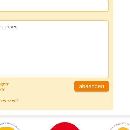
agen
:
absenden
ll?
h wissen?