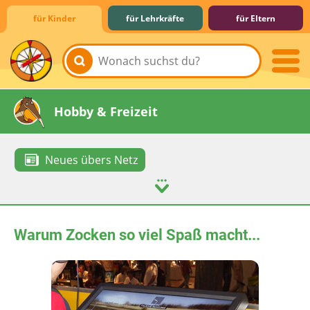
für Kinder
für Lehrkräfte
für Eltern
Lernen & Schule
Hobby & Freizeit
Neues übers Netz
Spiel & Spaß
Mitreden & Mitmachen
Warum Zocken so viel Spaß macht...