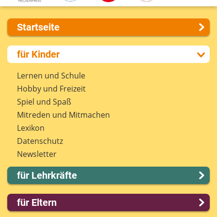
Startseite
Über uns
für Kinder
Presse
Kontakt
Lernen und Schule
Impressum
Hobby und Freizeit
Internet-ABC Sitemap
Spiel und Spaß
Barrierefreiheit
Mitreden und Mitmachen
Länderprojekte
Lexikon
Datenschutz
Newsletter
für Lehrkräfte
Lernmodule
für Eltern
Unterrichts­materialien