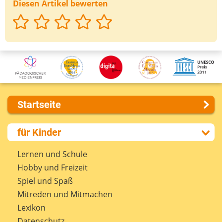
Diesen Artikel bewerten
Startseite
Über uns
für Kinder
Presse
Kontakt
Lernen und Schule
Impressum
Hobby und Freizeit
Internet-ABC Sitemap
Spiel und Spaß
Barrierefreiheit
Mitreden und Mitmachen
Länderprojekte
Lexikon
Datenschutz