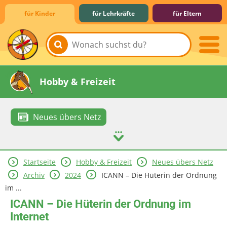
für Kinder
für Lehrkräfte
für Eltern
Lernen & Schule
Hobby & Freizeit
Neues übers Netz
Startseite
Hobby & Freizeit
Neues übers Netz
Spiel & Spaß
Mitreden & Mitmachen
Archiv
2024
ICANN – Die Hüterin der Ordnung
im ...
ICANN – Die Hüterin der Ordnung im
Internet