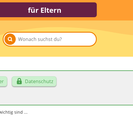
für Eltern
er
Datenschutz
chtig sind ...