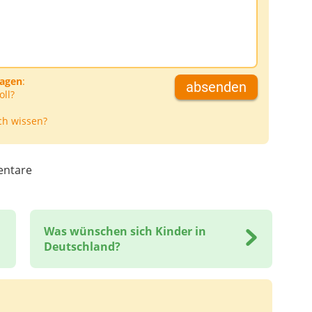
D
ragen
:
absenden
oll?
ch wissen?
ntare
Was wünschen sich Kinder in
Deutschland?