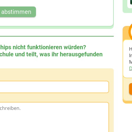
t abstimmen
Chips nicht funktionieren würden?
H
chule und teilt, was ihr herausgefunden
I
M
D
D
D
A