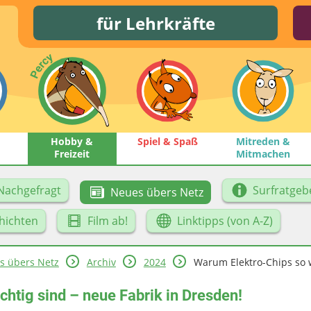
für Lehrkräfte
Hobby &
Spiel & Spaß
Mitreden &
Freizeit
Mitmachen
Nachgefragt
Surfratgeb
Neues übers Netz
hichten
Film ab!
Linktipps (von A-Z)
s übers Netz
Archiv
2024
Warum Elektro-Chips so wi
htig sind – neue Fabrik in Dresden!