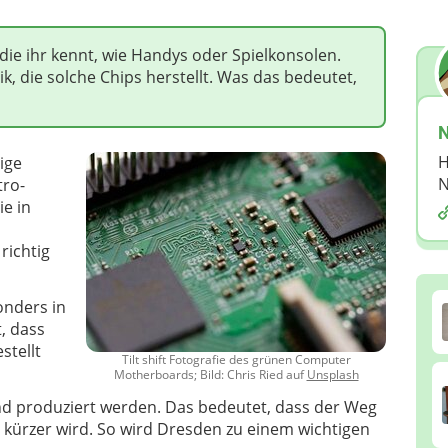
 die ihr kennt, wie Handys oder Spielkonsolen.
ik, die solche Chips herstellt. Was das bedeutet,
N
H
ige
N
tro-
ie in
richtig
onders in
, dass
stellt
Tilt shift Fotografie des grünen Computer
Motherboards; Bild: Chris Ried auf
Unsplash
and produziert werden. Das bedeutet, dass der Weg
l kürzer wird. So wird Dresden zu einem wichtigen