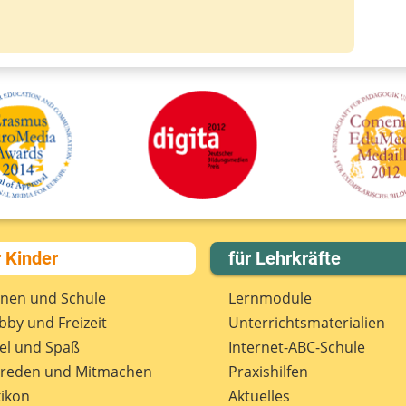
r Kinder
für Lehrkräfte
rnen und Schule
Lernmodule
by und Freizeit
Unterrichts­materialien
el und Spaß
Internet-ABC-Schule
treden und Mitmachen
Praxishilfen
ikon
Aktuelles