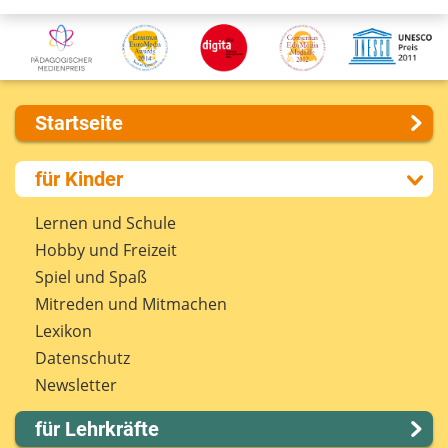
Startseite
Über uns
für Kinder
Presse
Kontakt
Lernen und Schule
Impressum
Hobby und Freizeit
Internet-ABC Sitemap
Spiel und Spaß
Barrierefreiheit
Mitreden und Mitmachen
Länderprojekte
Lexikon
Datenschutz
Newsletter
für Lehrkräfte