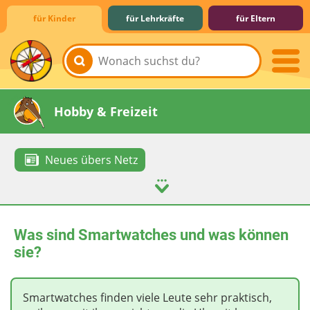
für Kinder
für Lehrkräfte
für Eltern
Lernen & Schule
Hobby & Freizeit
Neues übers Netz
Spiel & Spaß
Mitreden & Mitmachen
Was sind Smartwatches und was können
sie?
Smartwatches finden viele Leute sehr praktisch,