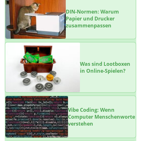
DIN-Normen: Warum
Papier und Drucker
zusammenpassen
Was sind Lootboxen
in Online-Spielen?
Vibe Coding: Wenn
Computer Menschenworte
verstehen