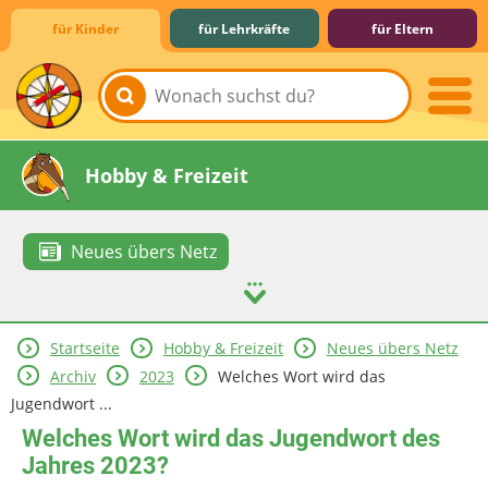
für Kinder
für Lehrkräfte
für Eltern
Lernen & Schule
Hobby & Freizeit
Neues übers Netz
Startseite
Hobby & Freizeit
Neues übers Netz
Spiel & Spaß
Mitreden & Mitmachen
Archiv
2023
Welches Wort wird das
Jugendwort ...
Welches Wort wird das Jugendwort des
Jahres 2023?