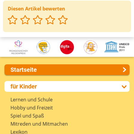
Diesen Artikel bewerten
Startseite
Über uns
für Kinder
Presse
Kontakt
Lernen und Schule
Impressum
Hobby und Freizeit
Internet-ABC Sitemap
Spiel und Spaß
Barrierefreiheit
Mitreden und Mitmachen
Länderprojekte
Lexikon