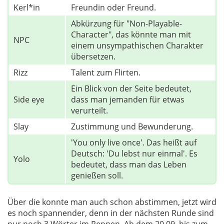
Kerl*in
Freundin oder Freund.
Abkürzung für "Non-Playable-
Character", das könnte man mit
NPC
einem unsympathischen Charakter
übersetzen.
Rizz
Talent zum Flirten.
Ein Blick von der Seite bedeutet,
Side eye
dass man jemanden für etwas
verurteilt.
Slay
Zustimmung und Bewunderung.
'You only live once'. Das heißt auf
Deutsch: 'Du lebst nur einmal'. Es
Yolo
bedeutet, dass man das Leben
genießen soll.
Über die konnte man auch schon abstimmen, jetzt wird
es noch spannender, denn in der nächsten Runde sind
nur noch 3 Wörter im Rennen. Ab dem 20.09. bis zum