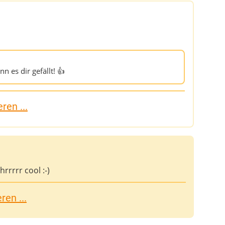
n es dir gefällt! 👍
ren ...
rrrrr cool :-)
en ...