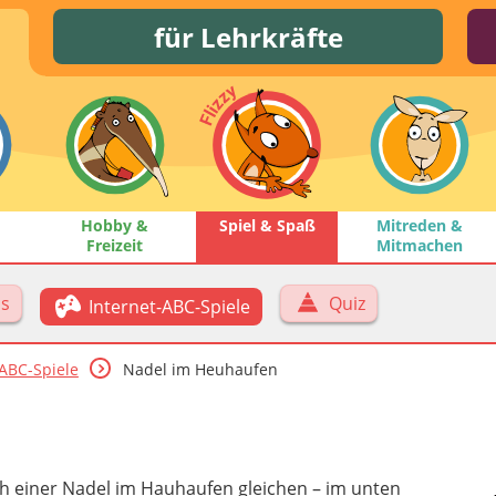
für Lehrkräfte
Hobby &
Spiel & Spaß
Mitreden &
Freizeit
Mitmachen
ps
Quiz
Internet-ABC-Spiele
-ABC-Spiele
Nadel im Heuhaufen
h einer Nadel im Hauhaufen gleichen – im unten