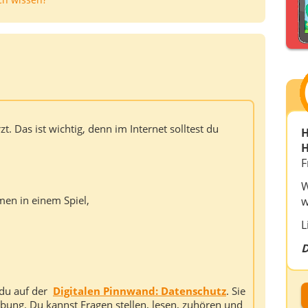
. Das ist wichtig, denn im Internet solltest du
H
H
F
W
en in einem Spiel,
w
L
D
D
t du auf der
Digitalen Pinnwand: Datenschutz
. Sie
rbung. Du kannst Fragen stellen, lesen, zuhören und