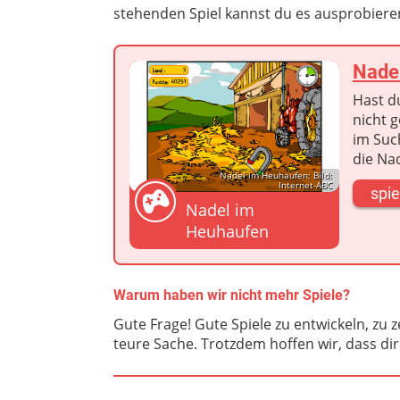
stehenden Spiel kannst du es ausprobiere
Nade
Hast d
nicht 
im Such
die Na
Nadel im Heuhaufen; Bild:
Internet-ABC
spie
Nadel im
Heuhaufen
Warum haben wir nicht mehr Spiele?
Gute Frage! Gute Spiele zu entwickeln, zu 
teure Sache. Trotzdem hoffen wir, dass dir di