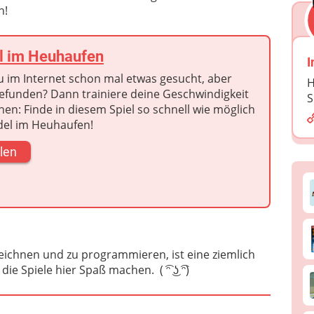
n!
l im Heuhaufen
I
u im Internet schon mal etwas gesucht, aber
H
gefunden? Dann trainiere deine Geschwindigkeit
S
en: Finde in diesem Spiel so schnell wie möglich
del im Heuhaufen!
len
zeichnen und zu programmieren, ist eine ziemlich
e Spiele hier Spaß machen. ( ͡ᵔ ͜ʖ ͡ᵔ)