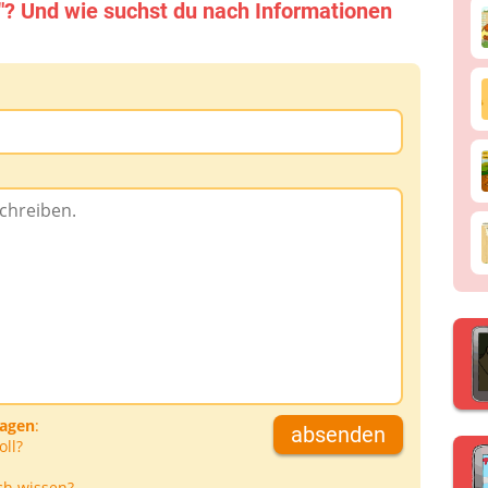
"? Und wie suchst du nach Informationen
ragen
:
absenden
oll?
ch wissen?