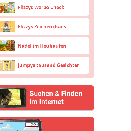
Flizzys Werbe-Check
Flizzys Zeichenchaos
Nadel im Heuhaufen
Jumpys tausend Gesichter
Suchen & Finden
im Internet