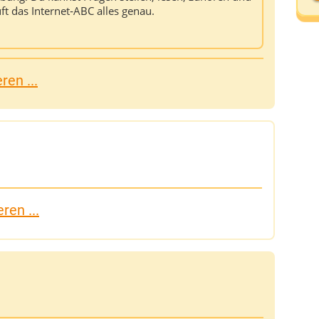
üft das Internet‑ABC alles genau.
D
A
en ...
D
ren ...