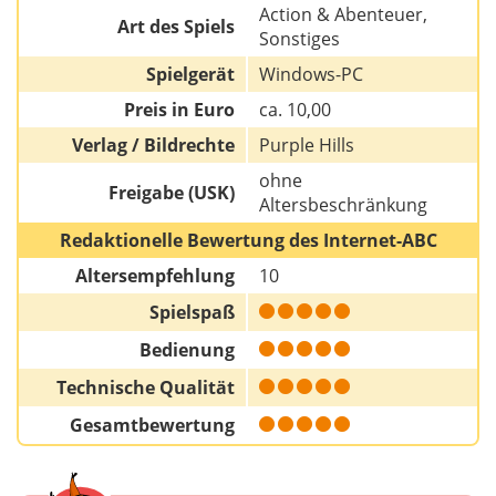
Action & Abenteuer,
Art des Spiels
Sonstiges
Spielgerät
Windows-PC
Preis in Euro
ca. 10,00
Verlag / Bildrechte
Purple Hills
ohne
Freigabe (USK)
Altersbeschränkung
Redaktionelle Bewertung des Internet-ABC
Altersempfehlung
10
Spielspaß
Bedienung
Technische Qualität
Gesamtbewertung