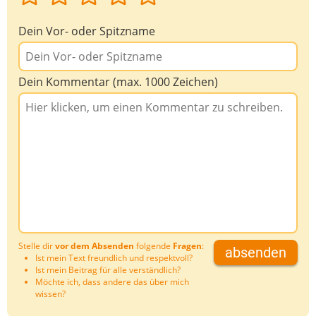
Dein Vor- oder Spitzname
Dein Kommentar (max. 1000 Zeichen)
Stelle dir
vor dem Absenden
folgende
Fragen
:
absenden
Ist mein Text freundlich und respektvoll?
Ist mein Beitrag für alle verständlich?
Möchte ich, dass andere das über mich
wissen?