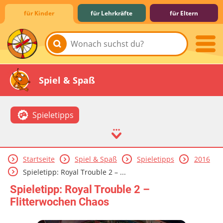
für Kinder
für Lehrkräfte
für Eltern
Lernen & Schule
Hobby & Freizeit
Spiel & Spaß
Spieletipps
Startseite
Spiel & Spaß
Spieletipps
2016
Mitreden & Mitmachen
Spieletipp: Royal Trouble 2 – ...
Spieletipp: Royal Trouble 2 –
Flitterwochen Chaos