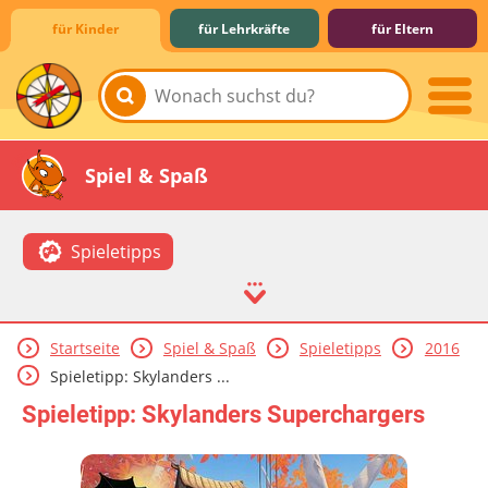
für Kinder
für Lehrkräfte
für Eltern
Lernen & Schule
Hobby & Freizeit
Spiel & Spaß
Spieletipps
Startseite
Spiel & Spaß
Spieletipps
2016
Mitreden & Mitmachen
Spieletipp: Skylanders ...
Spieletipp: Skylanders Superchargers