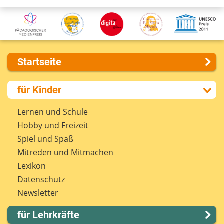
Startseite
Über uns
für Kinder
Presse
Kontakt
Lernen und Schule
Impressum
Hobby und Freizeit
Internet-ABC Sitemap
Spiel und Spaß
Barrierefreiheit
Mitreden und Mitmachen
Länderprojekte
Lexikon
Datenschutz
Newsletter
für Lehrkräfte