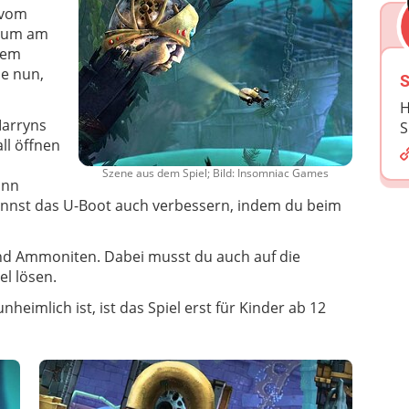
 vom
raum am
nem
ie nun,
S
H
Marryns
S
ll öffnen
Szene aus dem Spiel; Bild: Insomniac Games
ann
kannst das U-Boot auch verbessern, indem du beim
nd Ammoniten. Dabei musst du auch auf die
l lösen.
imlich ist, ist das Spiel erst für Kinder ab 12