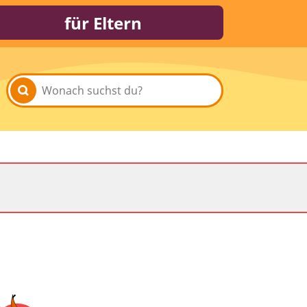
für Eltern