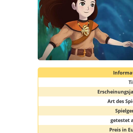
Informa
Ti
Erscheinungsj
Art des Spi
Spielge
getestet 
Preis in E