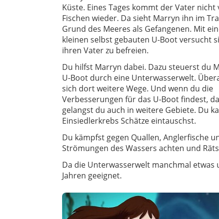
Küste. Eines Tages kommt der Vater nicht
Fischen wieder. Da sieht Marryn ihn im T
Grund des Meeres als Gefangenen. Mit ei
kleinen selbst gebauten U-Boot versucht s
ihren Vater zu befreien.
Du hilfst Marryn dabei. Dazu steuerst du 
U-Boot durch eine Unterwasserwelt. Übera
sich dort weitere Wege. Und wenn du die
Verbesserungen für das U-Boot findest, d
gelangst du auch in weitere Gebiete. Du 
Einsiedlerkrebs Schätze eintauschst.
Du kämpfst gegen Quallen, Anglerfische u
Strömungen des Wassers achten und Rätse
Da die Unterwasserwelt manchmal etwas unhe
Jahren geeignet.