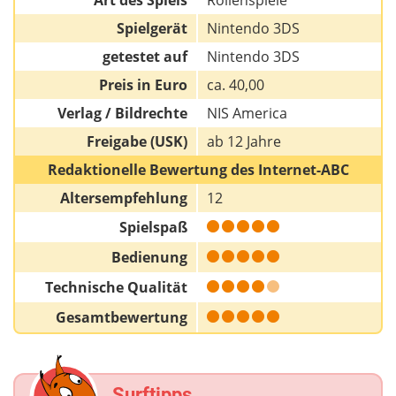
Spielgerät
Nintendo 3DS
getestet auf
Nintendo 3DS
Preis in Euro
ca. 40,00
Verlag / Bildrechte
NIS America
Freigabe (USK)
ab 12 Jahre
Redaktionelle Bewertung des Internet-ABC
Altersempfehlung
12
Spielspaß
Bedienung
Technische Qualität
Gesamtbewertung
Surftipps