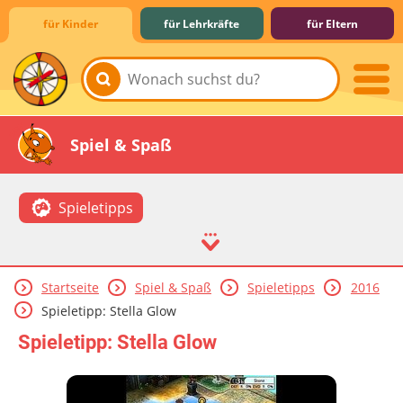
für Kinder
für Lehrkräfte
für Eltern
Lernen & Schule
Hobby & Freizeit
Spiel & Spaß
Spieletipps
Startseite
Spiel & Spaß
Spieletipps
2016
Mitreden & Mitmachen
Spieletipp: Stella Glow
Spieletipp: Stella Glow