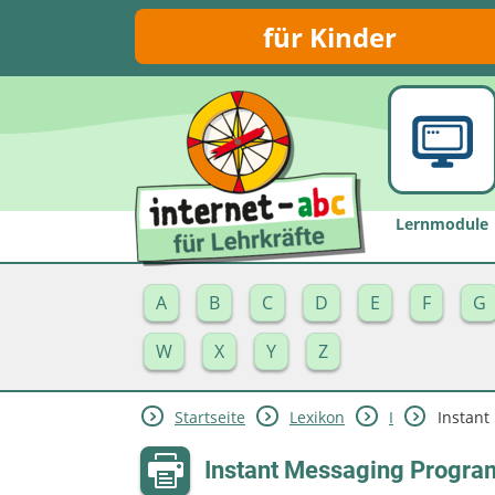
für Kinder
Lernmodule
A
B
C
D
E
F
G
W
X
Y
Z
Startseite
Lexikon
I
Instan
Instant Messaging Progr