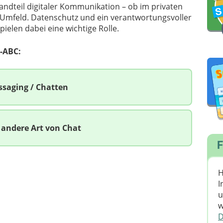
tandteil digitaler Kommunikation – ob im privaten
n Umfeld. Datenschutz und ein verantwortungsvoller
elen dabei eine wichtige Rolle.
-ABC:
ssaging / Chatten
 andere Art von Chat
F
H
I
u
w
D