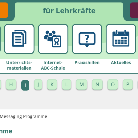
für Lehrkräfte
Unterrichts­
Internet-
Praxishilfen
Aktuelles
materialien
ABC-Schule
H
J
K
L
M
N
O
P
I
t Messaging Programme
amme