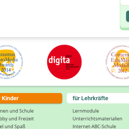
I
I
r Kinder
für Lehrkräfte
rnen und Schule
Lernmodule
by und Freizeit
Unterrichts­materialien
el und Spaß
Internet-ABC-Schule