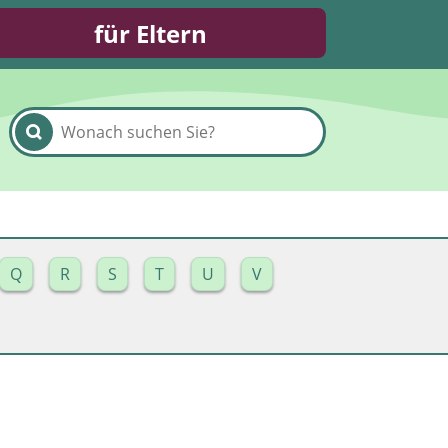
für Eltern
Q
R
S
T
U
V