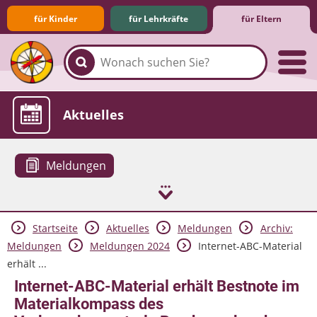
für Kinder
für Lehrkräfte
für Eltern
Familie & Medien
Spieletipps & Lernsoftware
Die Jüngsten im Netz
Lexikon
Aktuelles
Meldungen
Startseite
Aktuelles
Meldungen
Archiv:
Meldungen
Meldungen 2024
Internet-ABC-Material
erhält ...
Internet-ABC-Material erhält Bestnote im
Materialkompass des