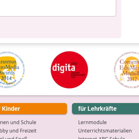
r Kinder
für Lehrkräfte
rnen und Schule
Lernmodule
by und Freizeit
Unterrichts­materialien