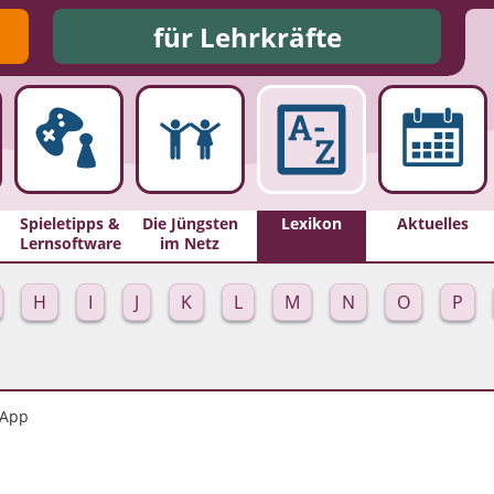
für Lehrkräfte
Spieletipps &
Die Jüngsten
Lexikon
Aktuelles
Lernsoftware
im Netz
H
I
J
K
L
M
N
O
P
App