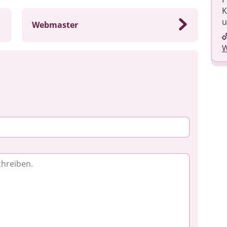
K
u
Webmaster
W