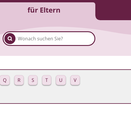
für Eltern
Q
R
S
T
U
V