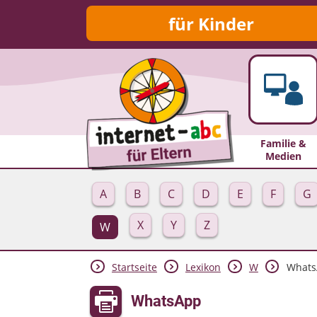
für Kinder
Familie &
Medien
A
B
C
D
E
F
G
X
Y
Z
W
Startseite
Lexikon
W
Whats
WhatsApp