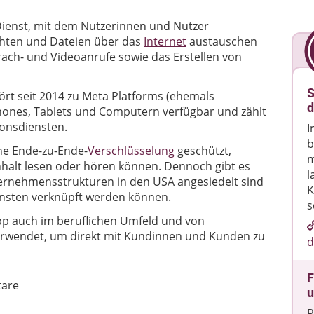
Dienst, mit dem Nutzerinnen und Nutzer
chten und Dateien über das
Internet
austauschen
ch- und Videoanrufe sowie das Erstellen von
S
t seit 2014 zu Meta Platforms (ehemals
d
hones, Tablets und Computern verfügbar und zählt
onsdiensten.
I
b
ne Ende-zu-Ende-
Verschlüsselung
geschützt,
m
nhalt lesen oder hören können. Dennoch gibt es
l
rnehmensstrukturen in den USA angesiedelt sind
K
nsten verknüpft werden können.
s
p auch im beruflichen Umfeld und von
wendet, um direkt mit Kundinnen und Kunden zu
d
F
are
u
P