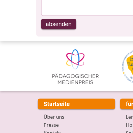
absenden
Startseite
fü
Über uns
Le
Presse
Hob