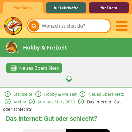
für Kinder
für Lehrkräfte
für Eltern
Lernen & Schule
Hobby & Freizeit
Neues übers Netz
Startseite
Hobby & Freizeit
Neues übers Netz
Spiel & Spaß
Mitreden & Mitmachen
Archiv
Januar - März 2019
Das Internet: Gut
oder schlecht?
Das Internet: Gut oder schlecht?