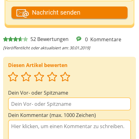
Dein Fantasiename
Nachricht senden
Deine E-Mail-Adresse (wenn du eine Antwort
52
Bewertungen
0
Kommentare
möchtest)
[Veröffentlicht oder aktualisiert am: 30.01.2019]
Diesen Artikel bewerten
Deine Nachricht
Dein Vor- oder Spitzname
Dein Kommentar (max. 1000 Zeichen)