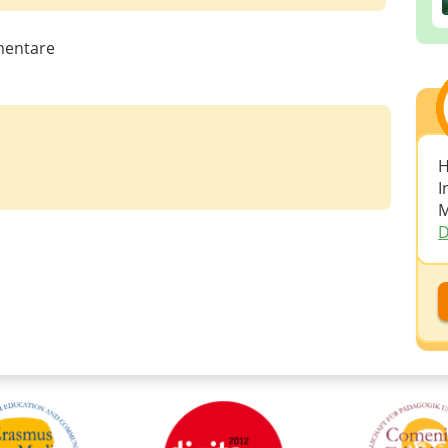
entare
H
I
M
D
D
D
A