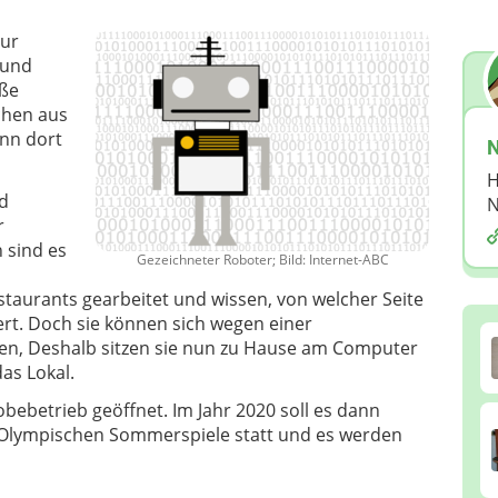
nur
 und
iße
chen aus
enn dort
N
H
d
N
r
n sind es
Gezeichneter Roboter; Bild: Internet-ABC
taurants gearbeitet und wissen, von welcher Seite
rt. Doch sie können sich wegen einer
n, Deshalb sitzen sie nun zu Hause am Computer
as Lokal.
obebetrieb geöffnet. Im Jahr 2020 soll es dann
ie Olympischen Sommerspiele statt und es werden