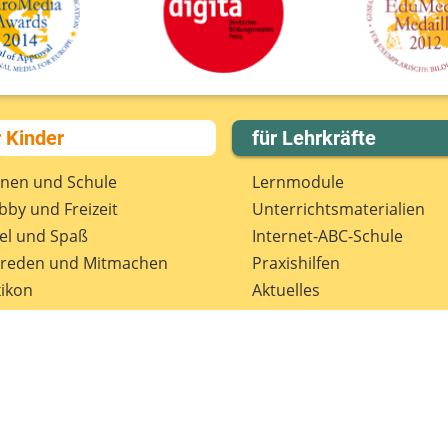
D
r Kinder
für Lehrkräfte
rnen und Schule
Lernmodule
by und Freizeit
Unterrichts­materialien
el und Spaß
Internet-ABC-Schule
treden und Mitmachen
Praxishilfen
ikon
Aktuelles
tenschutz
Materialbestellung
wsletter
Lexikon
Datenschutz
Newsletter
Spenden