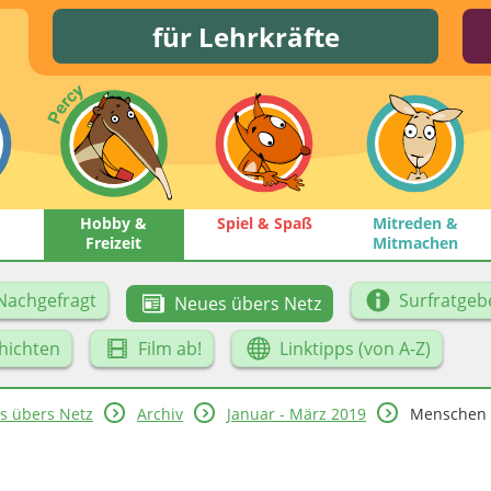
für Lehrkräfte
Hobby &
Spiel & Spaß
Mitreden &
Freizeit
Mitmachen
Nachgefragt
Surfratgeb
Neues übers Netz
hichten
Film ab!
Linktipps (von A-Z)
s übers Netz
Archiv
Januar - März 2019
Menschen 