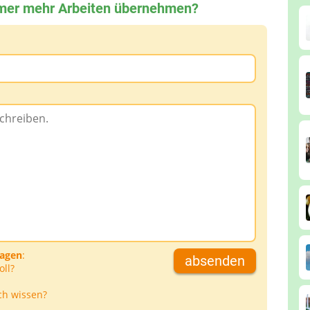
mmer mehr Arbeiten übernehmen?
ragen
:
absenden
oll?
ch wissen?