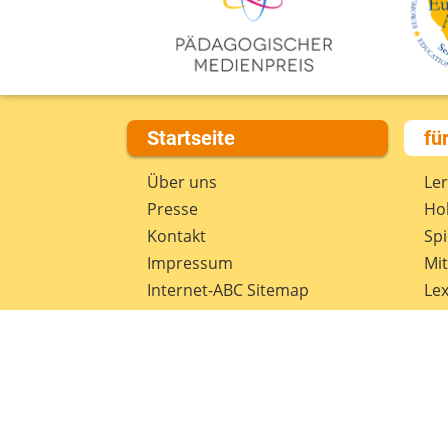
Startseite
fü
Über uns
Le
Presse
Hob
Kontakt
Spi
Impressum
Mi
Internet-ABC Sitemap
Lex
Barrierefreiheit
Da
Länderprojekte
Ne