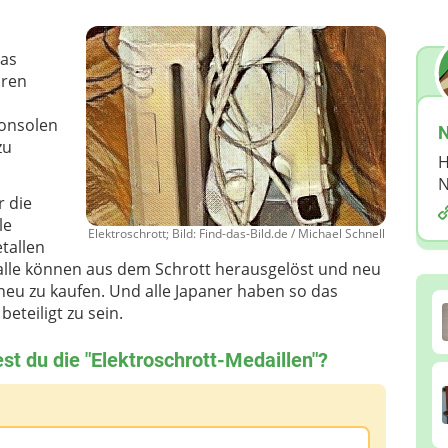
das
oren
Konsolen
N
zu
H
N
r die
le
Elektroschrott; Bild: Find-das-Bild.de / Michael Schnell
tallen
alle können aus dem Schrott herausgelöst und neu
ie neu zu kaufen. Und alle Japaner haben so das
eteiligt zu sein.
st du die "Elektroschrott-Medaillen"?