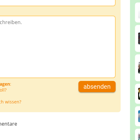
ragen
:
absenden
oll?
ch wissen?
entare