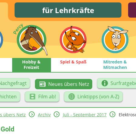
für Lehrkräfte
Hobby &
Spiel & Spaß
Mitreden &
Freizeit
Mitmachen
Nachgefragt
Surfratgeb
Neues übers Netz
hichten
Film ab!
Linktipps (von A-Z)
s übers Netz
Archiv
Juli - September 2017
Elektros
-Gold