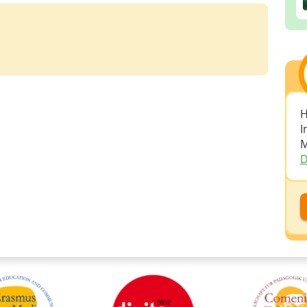
H
I
M
D
D
D
A