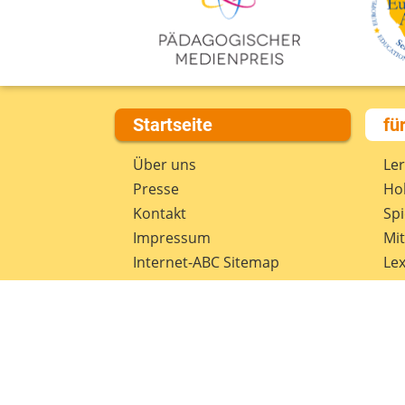
Startseite
fü
Über uns
Le
Presse
Hob
Kontakt
Spi
Impressum
Mi
Internet-ABC Sitemap
Lex
Barrierefreiheit
Da
Länderprojekte
Ne