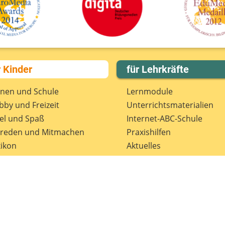
D
r Kinder
für Lehrkräfte
rnen und Schule
Lernmodule
by und Freizeit
Unterrichts­materialien
el und Spaß
Internet-ABC-Schule
treden und Mitmachen
Praxishilfen
ikon
Aktuelles
tenschutz
Materialbestellung
wsletter
Lexikon
Datenschutz
Newsletter
Spenden