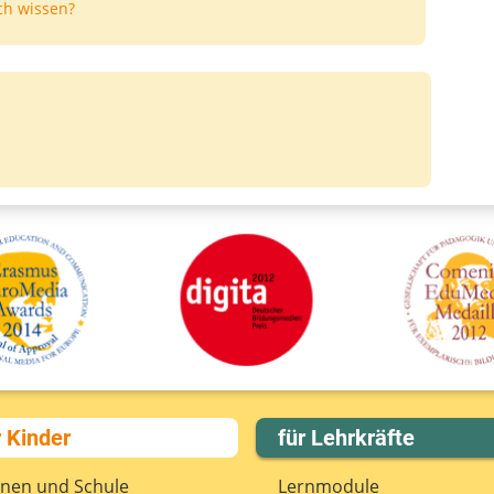
ch wissen?
D
r Kinder
für Lehrkräfte
rnen und Schule
Lernmodule