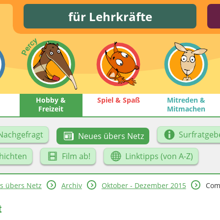
für Lehrkräfte
Hobby &
Spiel & Spaß
Mitreden &
Freizeit
Mitmachen
Nachgefragt
Surfratgeb
Neues übers Netz
hichten
Film ab!
Linktipps (von A-Z)
s übers Netz
Archiv
Oktober - Dezember 2015
Comp
t