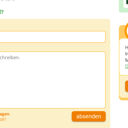
d?
H
I
M
D
D
D
A
ragen
:
absenden
oll?