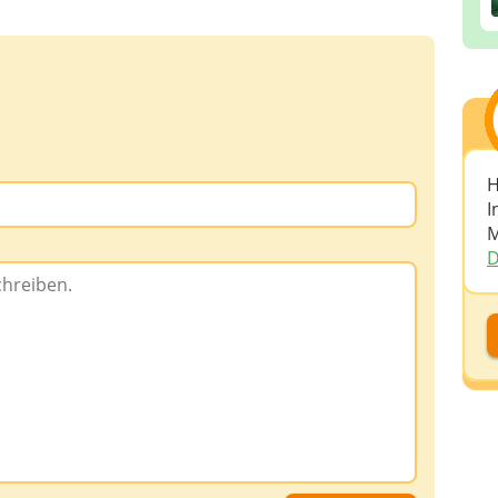
H
I
M
D
D
D
A