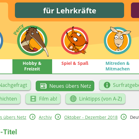
für Lehrkräfte
Hobby &
Spiel & Spaß
Mitreden &
Freizeit
Mitmachen
Nachgefragt
Surfratgeb
Neues übers Netz
hichten
Film ab!
Linktipps (von A-Z)
s übers Netz
Archiv
Oktober - Dezember 2018
Deut
-Titel