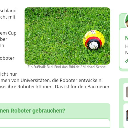
tschland
icht mit
esem Cup
N
aber
ann
H
N
Roboter
Ein Fußball; Bild: Find-das-Bild.de / Michael Schnell
icht nur
en von Universitäten, die Roboter entwickeln.
was ihre Roboter können. Das ist für den Bau neuer
inen Roboter gebrauchen?