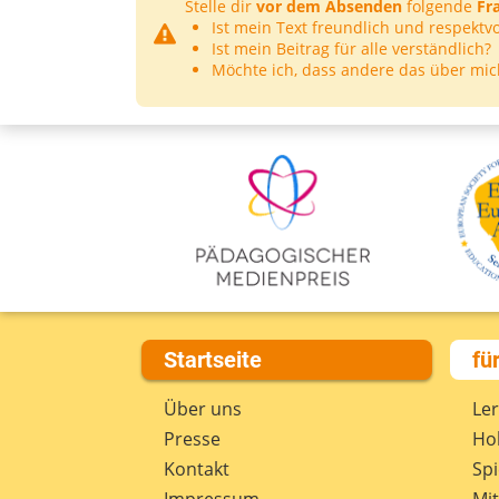
Stelle dir
vor dem Absenden
folgende
Fr
Ist mein Text freundlich und respektvo
Ist mein Beitrag für alle verständlich?
Möchte ich, dass andere das über mic
Startseite
fü
Über uns
Le
Presse
Hob
Kontakt
Spi