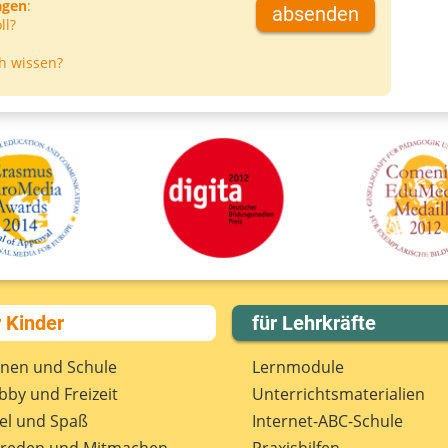
agen
:
absenden
ll?
D
h wissen?
r Kinder
für Lehrkräfte
rnen und Schule
Lernmodule
by und Freizeit
Unterrichts­materialien
el und Spaß
Internet-ABC-Schule