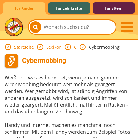
für Kinder
für Lehrkräfte
für Eltern
Startseite
Lexikon
C
Cybermobbing
Lernen & Schule
Hobby & Freizeit
Spiel & Spaß
Mitreden & Mitmachen
Cybermobbing
Weißt du, was es bedeutet, wenn jemand gemobbt
wird? Mobbing bedeutet weit mehr als geärgert
werden. Wer gemobbt wird, ist ständig Angriffen von
anderen ausgesetzt, wird schikaniert und immer
wieder geärgert. Mal öffentlich, mal hinterm Rücken -
und das über längere Zeit hinweg.
Handy und Internet machen es manchmal noch
schlimmer. Mit dem Handy werden zum Beispiel Fotos