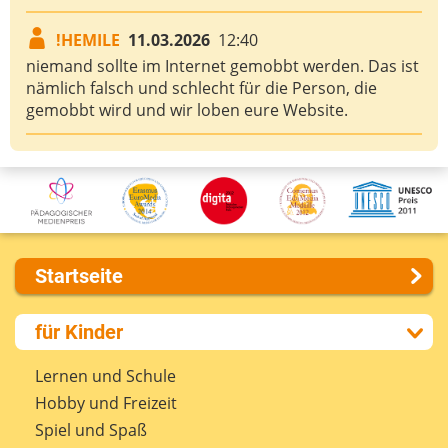
!HEMILE
11.03.2026
12:40
niemand sollte im Internet gemobbt werden. Das ist
nämlich falsch und schlecht für die Person, die
gemobbt wird und wir loben eure Website.
Startseite
Über uns
für Kinder
Presse
Kontakt
Lernen und Schule
Impressum
Hobby und Freizeit
Internet-ABC Sitemap
Spiel und Spaß