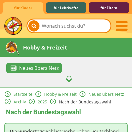
für Kinder
für Lehrkräfte
für Eltern
Lernen & Schule
Hobby & Freizeit
Neues übers Netz
Startseite
Hobby & Freizeit
Neues übers Netz
Spiel & Spaß
Mitreden & Mitmachen
Archiv
2025
Nach der Bundestagswahl
Nach der Bundestagswahl
Die Bundestagswahl ist vorbei, aber Deutschland