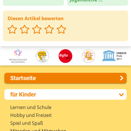
Diesen Artikel bewerten
Startseite
Über uns
für Kinder
Presse
Kontakt
Lernen und Schule
Impressum
Hobby und Freizeit
Internet-ABC Sitemap
Spiel und Spaß
Barrierefreiheit