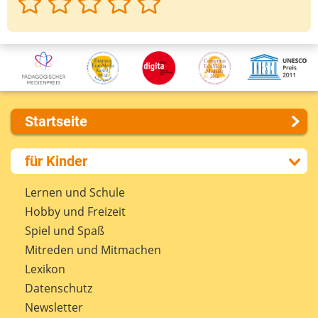
Startseite
Über uns
für Kinder
Presse
Kontakt
Lernen und Schule
Impressum
Hobby und Freizeit
Internet-ABC Sitemap
Spiel und Spaß
Barrierefreiheit
Mitreden und Mitmachen
Länderprojekte
Lexikon
Datenschutz
Newsletter