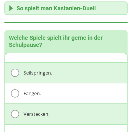
2024 gab es Aufregung: David Jakins (82) wurde
So spielt man Kastanien-Duell
verdächtigt, mit einer Stahlkastanie betrogen zu
haben. Untersuchung: Alles fair – die Stahlkastanie
war nur ein Glücksbringer.
Wer den Münzwurf gewinnt, darf wählen:
2025 lief alles ruhig: Mags Blake wurde
zuerst schlagen oder zuerst halten.
Kastanienkönigin, Matt Cross Kastanienkönig und
Zwischen den Spielern sind mindestens 20 cm.
Welche Spiele spielt ihr gerne in der
Weltmeister.
Jede Person darf 3-mal schlagen.
Schulpause?
Die Kastanie vom Gegner soll kaputtgehen.
Wenn nur ein kleines Stück übrig bleibt, ist die
Kastanie “außer Gefecht”.
Springen beide Kastanien gleichzeitig kaputt,
Seilspringen.
nehmen alle neue Kastanien.
Wird eine Kastanie getroffen, aber nicht kaputt,
darf sie neu aufgefädelt oder ersetzt werden. Der
Fangen.
Gegner darf auch eine neue Kastanie nehmen.
Wenn sich die Schnüre 3-mal verheddern, müssen
beide aufhören.
Verstecken.
Ein Spiel dauert 5 Minuten. Danach schlagen beide
abwechselnd je einmal, bis einer trifft und der
andere verfehlt.