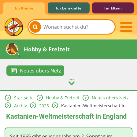
für Kinder
für Lehrkräfte
für Eltern
Lernen & Schule
Hobby & Freizeit
Neues übers Netz
Startseite
Hobby & Freizeit
Neues übers Netz
Spiel & Spaß
Mitreden & Mitmachen
Archiv
2025
Kastanien-Weltmeisterschaft in ...
Kastanien-Weltmeisterschaft in England
Seit 1965 gibt es jedes Jahr am 2. Sonntag im