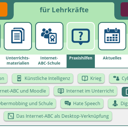
für Lehrkräfte
Unterrichts­
Internet-
Praxishilfen
Aktuelles
materialien
ABC-Schule
on
Künstliche Intelligenz
Krieg
Cy
ernet-ABC und Moodle
Internet im Unterricht
ybermobbing und Schule
Hate Speech
Dig
Das Internet-ABC als Desktop-Verknüpfung