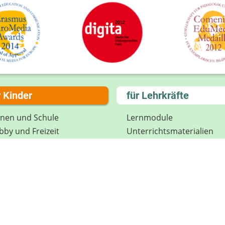
r Kinder
für Lehrkräfte
rnen und Schule
Lernmodule
by und Freizeit
Unterrichts­materialien
el und Spaß
Internet-ABC-Schule
treden und Mitmachen
Praxishilfen
ikon
Aktuelles
tenschutz
Materialbestellung
wsletter
Lexikon
Datenschutz