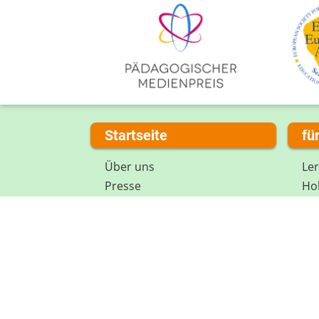
Startseite
fü
Über uns
Le
Presse
Hob
Kontakt
Spi
Impressum
Mi
Internet-ABC Sitemap
Lex
Barrierefreiheit
Da
Länderprojekte
Ne