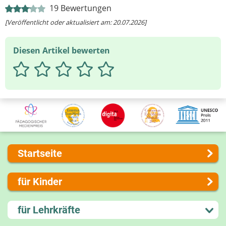
19
Bewertungen
[Veröffentlicht oder aktualisiert am: 20.07.2026]
Diesen Artikel bewerten
Startseite
Über uns
für Kinder
Presse
Kontakt
Lernen und Schule
für Lehrkräfte
Impressum
Hobby und Freizeit