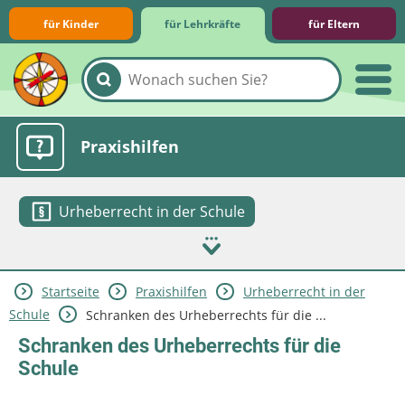
für Kinder
für Lehrkräfte
für Eltern
Lernmodule
Unterrichts­materialien
Internet-ABC-Schule
Praxishilfen
Urheberrecht in der Schule
Startseite
Praxishilfen
Urheberrecht in der
Aktuelles
Schule
Schranken des Urheberrechts für die ...
Schranken des Urheberrechts für die
Schule