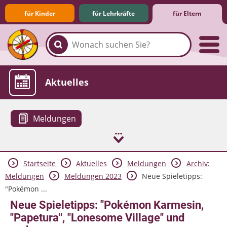
für Kinder
für Lehrkräfte
für Eltern
Familie & Medien
Spieletipps & Lernsoftware
Die Jüngsten im Netz
Lexikon
Aktuelles
Meldungen
Startseite
Aktuelles
Meldungen
Archiv:
Meldungen
Meldungen 2023
Neue Spieletipps:
"Pokémon ...
Neue Spieletipps: "Pokémon Karmesin,
"Papetura", "Lonesome Village" und