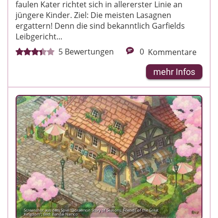
faulen Kater richtet sich in allererster Linie an
jüngere Kinder. Ziel: Die meisten Lasagnen
ergattern! Denn die sind bekanntlich Garfields
Leibgericht...
5
Bewertungen
0
Kommentare
mehr Infos
Screenshot aus dem Spiel "Doraemon Story of Seasons: Friends of the Great
Kingdom"; Bild: Bandai Namco