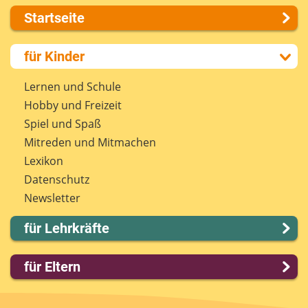
Startseite
Über uns
für Kinder
Presse
Kontakt
Lernen und Schule
Impressum
Hobby und Freizeit
Internet-ABC Sitemap
Spiel und Spaß
Barrierefreiheit
Mitreden und Mitmachen
Länderprojekte
Lexikon
Datenschutz
Newsletter
für Lehrkräfte
Lernmodule
für Eltern
Unterrichts­materialien
Internet-ABC-Schule
Familie & Medien