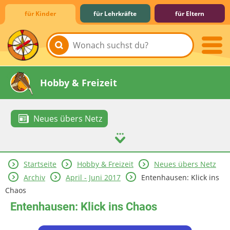
für Kinder
für Lehrkräfte
für Eltern
Lernen & Schule
Hobby & Freizeit
Neues übers Netz
Startseite
Hobby & Freizeit
Neues übers Netz
Spiel & Spaß
Mitreden & Mitmachen
Archiv
April - Juni 2017
Entenhausen: Klick ins
Chaos
Entenhausen: Klick ins Chaos