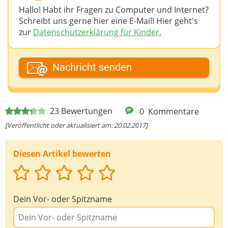
Hallo! Habt ihr Fragen zu Computer und Internet?
Schreibt uns gerne hier eine E-Mail! Hier geht's
zur
Datenschutzerklärung für Kinder.
Dein Fantasiename
Nachricht senden
Deine E-Mail-Adresse (wenn du eine Antwort
23
Bewertungen
0
Kommentare
möchtest)
[Veröffentlicht oder aktualisiert am: 20.02.2017]
Diesen Artikel bewerten
Deine Nachricht
Dein Vor- oder Spitzname