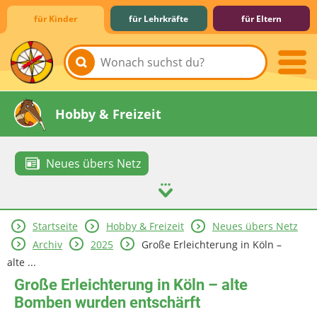
für Kinder
für Lehrkräfte
für Eltern
Lernen & Schule
Hobby & Freizeit
Neues übers Netz
Startseite
Hobby & Freizeit
Neues übers Netz
Spiel & Spaß
Mitreden & Mitmachen
Archiv
2025
Große Erleichterung in Köln –
alte ...
Große Erleichterung in Köln – alte
Bomben wurden entschärft