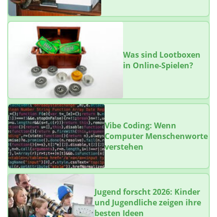
Was sind Lootboxen
in Online-Spielen?
Vibe Coding: Wenn
Computer Menschenworte
verstehen
Jugend forscht 2026: Kinder
und Jugendliche zeigen ihre
besten Ideen