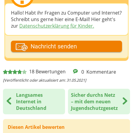
Hallo! Habt ihr Fragen zu Computer und Internet?
Schreibt uns gerne hier eine E-Mail! Hier geht's
zur
Datenschutzerklärung für Kinder.
Dein Fantasiename
Nachricht senden
Deine E-Mail-Adresse (wenn du eine Antwort
18
Bewertungen
0
Kommentare
möchtest)
[Veröffentlicht oder aktualisiert am: 31.05.2021]
Langsames
Sicher durchs Netz
Deine Nachricht
Internet in
– mit dem neuen
Deutschland
Jugendschutzgesetz
Diesen Artikel bewerten