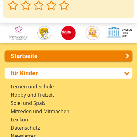
Startseite
Über uns
für Kinder
Presse
Kontakt
Lernen und Schule
Impressum
Hobby und Freizeit
Internet-ABC Sitemap
Spiel und Spaß
Barrierefreiheit
Mitreden und Mitmachen
Länderprojekte
Lexikon
Datenschutz
Newsletter