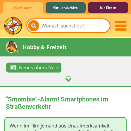
für Kinder
für Lehrkräfte
für Eltern
Lernen & Schule
Hobby & Freizeit
Neues übers Netz
Spiel & Spaß
Mitreden & Mitmachen
"Smombie"-Alarm! Smartphones im
Straßenverkehr
Wenn im Film jemand aus Unaufmerksamkeit