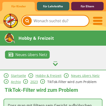
für Kinder
für Lehrkräfte
für Eltern
Lernen & Schule
Hobby & Freizeit
Neues übers Netz
Startseite
Hobby & Freizeit
Neues übers Netz
Spiel & Spaß
Mitreden & Mitmachen
Archiv
2023
TikTok-Filter wird zum Problem
TikTok-Filter wird zum Problem
Dass man mit Filtern sein Gesicht aufhübschen