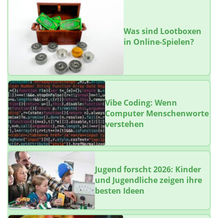
Was sind Lootboxen
in Online-Spielen?
Vibe Coding: Wenn
Computer Menschenworte
verstehen
Jugend forscht 2026: Kinder
und Jugendliche zeigen ihre
besten Ideen