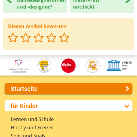
Gamedesignerinnen
Meter-Hals
und -designer?
entdeckt
Diesen Artikel bewerten
Startseite
Über uns
für Kinder
Presse
Kontakt
Lernen und Schule
Impressum
Hobby und Freizeit
Internet-ABC Sitemap
Spiel und Spaß