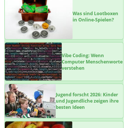
Was sind Lootboxen
in Online-Spielen?
Vibe Coding: Wenn
Computer Menschenworte
verstehen
Jugend forscht 2026: Kinder
und Jugendliche zeigen ihre
besten Ideen