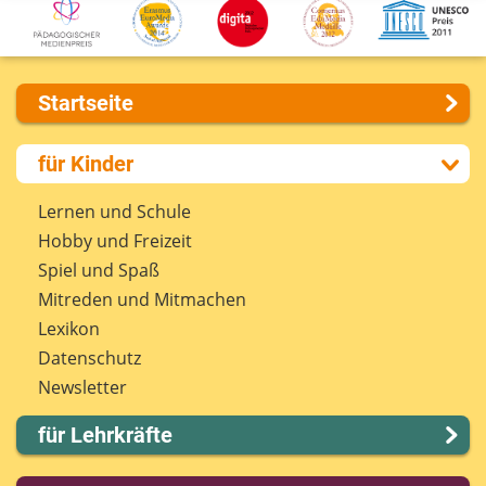
Startseite
Über uns
für Kinder
Presse
Kontakt
Lernen und Schule
Impressum
Hobby und Freizeit
Internet-ABC Sitemap
Spiel und Spaß
Barrierefreiheit
Mitreden und Mitmachen
Länderprojekte
Lexikon
Datenschutz
Newsletter
für Lehrkräfte
Lernmodule