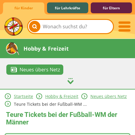
für Kinder
für Lehrkräfte
für Eltern
Lernen & Schule
Hobby & Freizeit
Neues übers Netz
Startseite
Hobby & Freizeit
Neues übers Netz
Spiel & Spaß
Mitreden & Mitmachen
Teure Tickets bei der Fußball-WM ...
Teure Tickets bei der Fußball-WM der
Männer