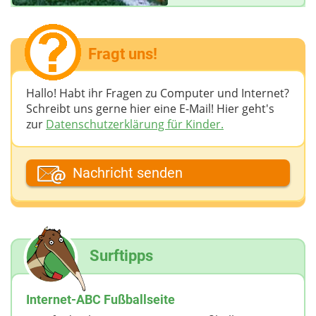
Fragt uns!
Hallo! Habt ihr Fragen zu Computer und Internet?
Schreibt uns gerne hier eine E-Mail! Hier geht's
zur
Datenschutzerklärung für Kinder.
Dein Fantasiename
Nachricht senden
Deine E-Mail-Adresse (wenn du eine Antwort
möchtest)
Surftipps
Deine Nachricht
Internet-ABC Fußballseite