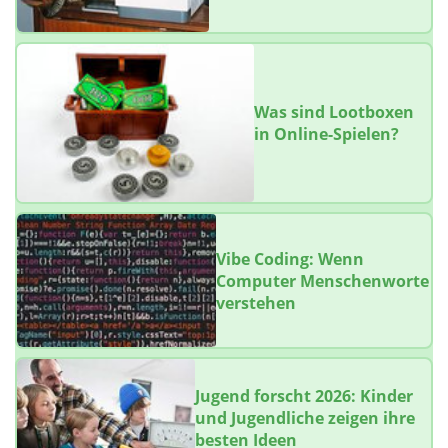
Was sind Lootboxen
in Online-Spielen?
Vibe Coding: Wenn
Computer Menschenworte
verstehen
Jugend forscht 2026: Kinder
und Jugendliche zeigen ihre
besten Ideen