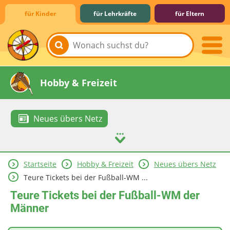
für Kinder
für Lehrkräfte
für Eltern
Lernen & Schule
Hobby & Freizeit
Neues übers Netz
Startseite
Hobby & Freizeit
Neues übers Netz
Spiel & Spaß
Mitreden & Mitmachen
Teure Tickets bei der Fußball-WM ...
Teure Tickets bei der Fußball-WM der
Männer