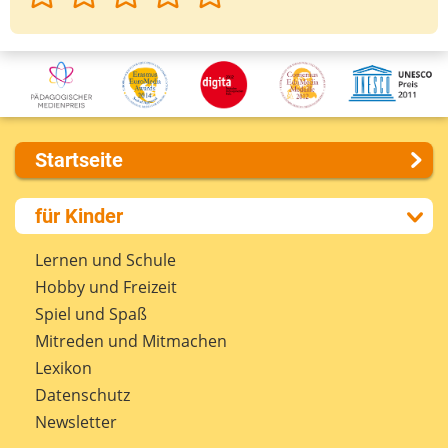
Startseite
Über uns
für Kinder
Presse
Kontakt
Lernen und Schule
Impressum
Hobby und Freizeit
Internet-ABC Sitemap
Spiel und Spaß
Barrierefreiheit
Mitreden und Mitmachen
Länderprojekte
Lexikon
Datenschutz
Newsletter