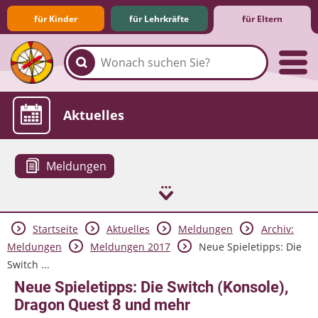
für Kinder
für Lehrkräfte
für Eltern
Familie & Medien
Spieletipps & Lernsoftware
Die Jüngsten im Netz
Lexikon
Aktuelles
Meldungen
Startseite
Aktuelles
Meldungen
Archiv:
Meldungen
Meldungen 2017
Neue Spieletipps: Die
Switch ...
Neue Spieletipps: Die Switch (Konsole),
Dragon Quest 8 und mehr