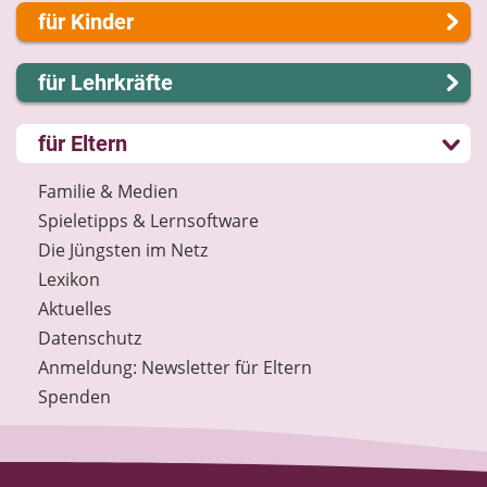
Über uns
für Kinder
Presse
Kontakt
Lernen und Schule
für Lehrkräfte
Impressum
Hobby und Freizeit
Internet-ABC Sitemap
Spiel und Spaß
Lernmodule
für Eltern
Barrierefreiheit
Mitreden und Mitmachen
Unterrichts­materialien
Länderprojekte
Lexikon
Internet-ABC-Schule
Familie & Medien
Datenschutz
Praxishilfen
Spieletipps & Lernsoftware
Newsletter
Aktuelles
Die Jüngsten im Netz
Materialbestellung
Lexikon
Lexikon
Aktuelles
Datenschutz
Datenschutz
Newsletter
Anmeldung: Newsletter für Eltern
Spenden
Spenden