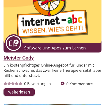
macOS
Nintendo Switch
Nintendo Switch 2
PlayStation 4
Playstation 5
Wii
Wii U
Xbox Series X/S
E-Book
Online
Sonstiges
Software und Apps zum Lernen
Altersgruppe
Meister Cody
alle auswählen
|
Auswahl aufheben
Ein kostenpflichtiges Online-Angebot für Kinder mit
Vorschule
Grundschule
Rechenschwäche, das zwar keine Therapie ersetzt, aber
hilft und unterstützt.
5. - 10. Klasse
11. - 13. Klasse
0
Bewertungen
0
Kommentare
Erwachsene
weiterlesen
Fach
alle auswählen
|
Auswahl aufheben