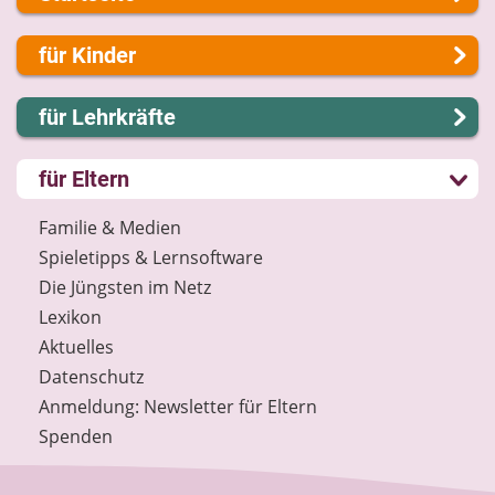
Über uns
für Kinder
Presse
Kontakt
Lernen und Schule
für Lehrkräfte
Impressum
Hobby und Freizeit
Internet-ABC Sitemap
Spiel und Spaß
Lernmodule
für Eltern
Barrierefreiheit
Mitreden und Mitmachen
Unterrichts­materialien
Länderprojekte
Lexikon
Internet-ABC-Schule
Familie & Medien
Datenschutz
Praxishilfen
Spieletipps & Lernsoftware
Newsletter
Aktuelles
Die Jüngsten im Netz
Materialbestellung
Lexikon
Lexikon
Aktuelles
Datenschutz
Datenschutz
Newsletter
Anmeldung: Newsletter für Eltern
Spenden
Spenden