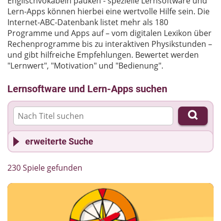
Englischvokabeln pauken - spezielle Lernsoftware und
Lern-Apps können hierbei eine wertvolle Hilfe sein. Die
Internet-ABC-Datenbank listet mehr als 180
Programme und Apps auf – vom digitalen Lexikon über
Rechenprogramme bis zu interaktiven Physikstunden –
und gibt hilfreiche Empfehlungen. Bewertet werden
"Lernwert", "Motivation" und "Bedienung".
Lernsoftware und Lern-Apps suchen
erweiterte Suche
System
230 Spiele gefunden
alle auswählen
|
Auswahl aufheben
Apps für Tablets / Smartphones (Android)
Apps für iPad / iPhone (iOS)
Windows