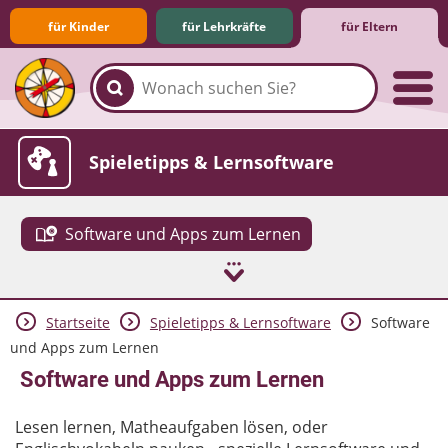
für Kinder
für Lehrkräfte
für Eltern
Familie & Medien
Spieletipps & Lernsoftware
Software und Apps zum Lernen
Startseite
Spieletipps & Lernsoftware
Software
Die Jüngsten im Netz
Lexikon
Aktuelles
und Apps zum Lernen
Software und Apps zum Lernen
Lesen lernen, Matheaufgaben lösen, oder