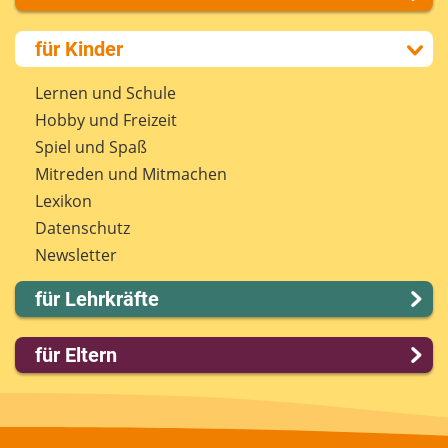
Über uns
für Kinder
Presse
Kontakt
Lernen und Schule
Impressum
Hobby und Freizeit
Internet-ABC Sitemap
Spiel und Spaß
Barrierefreiheit
Mitreden und Mitmachen
Länderprojekte
Lexikon
Datenschutz
Newsletter
für Lehrkräfte
Lernmodule
für Eltern
Unterrichts­materialien
Internet-ABC-Schule
Familie & Medien
Praxishilfen
Spieletipps & Lernsoftware