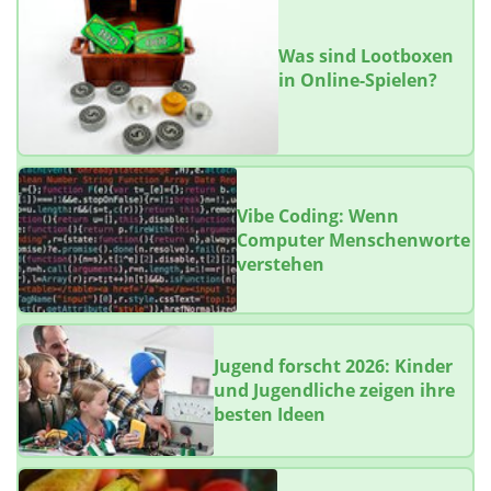
Was sind Lootboxen
in Online-Spielen?
Vibe Coding: Wenn
Computer Menschenworte
verstehen
Jugend forscht 2026: Kinder
und Jugendliche zeigen ihre
besten Ideen