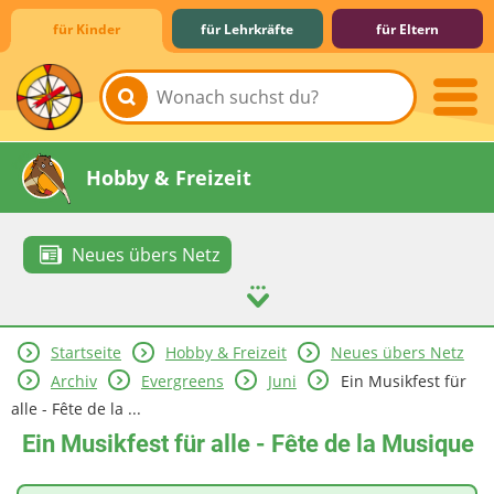
für Kinder
für Lehrkräfte
für Eltern
Lernen & Schule
Hobby & Freizeit
Neues übers Netz
Startseite
Hobby & Freizeit
Neues übers Netz
Spiel & Spaß
Mitreden & Mitmachen
Archiv
Evergreens
Juni
Ein Musikfest für
alle - Fête de la ...
Ein Musikfest für alle - Fête de la Musique