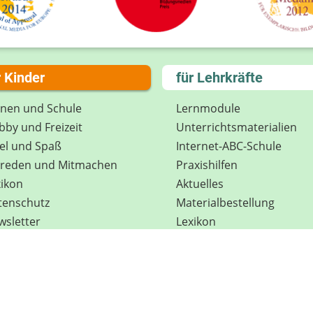
r Kinder
für Lehrkräfte
rnen und Schule
Lernmodule
by und Freizeit
Unterrichts­materialien
el und Spaß
Internet-ABC-Schule
treden und Mitmachen
Praxishilfen
ikon
Aktuelles
tenschutz
Materialbestellung
wsletter
Lexikon
Datenschutz
Newsletter
Spenden