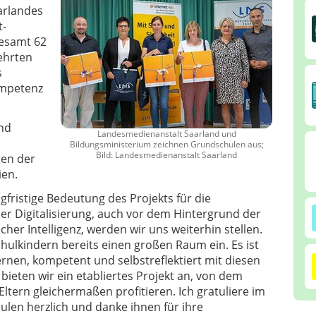
arlandes
t-
gesamt 62
ehrten
s
ompetenz
and
Landesmedienanstalt Saarland und
Bildungsministerium zeichnen Grundschulen aus;
Bild: Landesmedienanstalt Saarland
en der
ien.
gfristige Bedeutung des Projekts für die
r Digitalisierung, auch vor dem Hintergrund der
her Intelligenz, werden wir uns weiterhin stellen.
ulkindern bereits einen großen Raum ein. Es ist
rnen, kompetent und selbstreflektiert mit diesen
eten wir ein etabliertes Projekt an, von dem
ltern gleichermaßen profitieren. Ich gratuliere im
len herzlich und danke ihnen für ihre