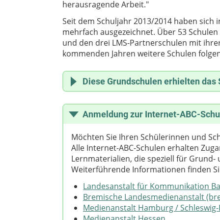
herausragende Arbeit."
Seit dem Schuljahr 2013/2014 haben sich 
mehrfach ausgezeichnet. Über 53 Schulen ha
und den drei LMS-Partnerschulen mit ihre
kommenden Jahren weitere Schulen folgen
Diese Grundschulen erhielten das 
Sondersiegel LMS-Partnerschule für 10 Ja
Anmeldung zur Internet-ABC-Schu
GS Albert-Schweitzer Dudweiler
GS Altenkessel St. Barbara
Möchten Sie Ihren Schülerinnen und Sch
GS Schillerschule Frankenholz
Alle Internet-ABC-Schulen erhalten Zuga
Goldenes Siegel für 4 Jahre in Folge Int
Lernmaterialien, die speziell für Grund
Weiterführende Informationen finden Si
GS Bexbach
GS Dillingen II – Odilienschule
Landesanstalt für Kommunikation B
GS Kleinblittersdorf
Bremische Landesmedienanstalt (br
GS St. Ingbert Albert-Weisgerber-Sch
Medienanstalt Hamburg / Schleswig-
Medienanstalt Hessen