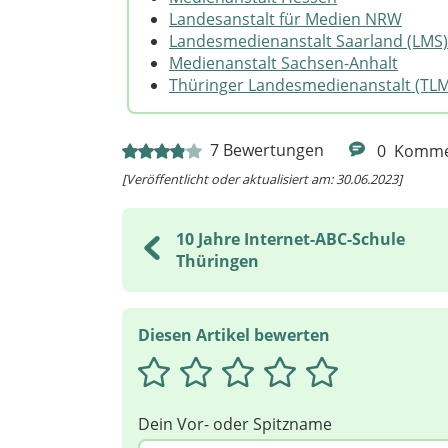
Internet-ABC Siegel (2023)
Landesanstalt für Medien NRW
Regionalverband Saarbrücken
Landesmedienanstalt Saarland (LMS)
Medienanstalt Sachsen-Anhalt
GS Arnulfschule Saarbrücken
Thüringer Landesmedienanstalt (TLM
GS Erich-Kästner Heusweiler-Holz
GS Völklingen Heidstock-Luisenthal
GS Saarbrücken-Weyersberg
7
Bewertungen
0
Komme
GS Eschberg
GS Hohe Wacht
[Veröffentlicht oder aktualisiert am: 30.06.2023]
GS Viktoria Püttlingen-Ritterstraße
GS Pater Eberschweiler Püttlingen
10 Jahre Internet-ABC-Schule
GS Saarbrücken-Dudweiler Turmsch
Thüringen
GS Saarbrücken-Rußhütte
GS Sulzbach II – Waldschule Altenwal
GS Völklingen-Haydnstraße
GS Fürstenhausen
Diesen Artikel bewerten
GS Köllerbach
GS Herrensohr-Jägersfreude
GS Hoferkopf Bildstock
GS Folsterhöhe
Dein Vor- oder Spitzname
GS Rodenhof