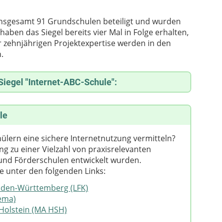
insgesamt 91 Grundschulen beteiligt und wurden
ben das Siegel bereits vier Mal in Folge erhalten,
r zehnjährigen Projektexpertise werden in den
.
Siegel "Internet-ABC-Schule":
hre in Folge Internet-ABC-Schule (2023)
le
ülern eine sichere Internetnutzung vermitteln?
ng zu einer Vielzahl von praxisrelevanten
ernet-ABC-Schule (2023)
- und Förderschulen entwickelt wurden.
e unter den folgenden Links:
aden-Württemberg (LFK)
ema)
ule
Holstein (MA HSH)