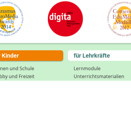
r Kinder
für Lehrkräfte
rnen und Schule
Lernmodule
by und Freizeit
Unterrichts­materialien
el und Spaß
Internet-ABC-Schule
treden und Mitmachen
Praxishilfen
ikon
Aktuelles
tenschutz
Materialbestellung
wsletter
Lexikon
Datenschutz