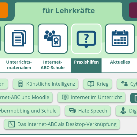
für Lehrkräfte
Unterrichts­
Internet-
Praxishilfen
Aktuelles
materialien
ABC-Schule
on
Künstliche Intelligenz
Krieg
Cy
ernet-ABC und Moodle
Internet im Unterricht
ybermobbing und Schule
Hate Speech
Dig
Das Internet-ABC als Desktop-Verknüpfung