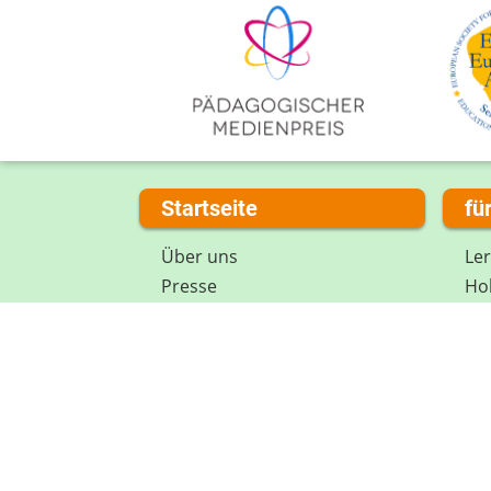
Startseite
fü
Über uns
Le
Presse
Hob
Kontakt
Spi
Impressum
Mi
Internet-ABC Sitemap
Lex
Barrierefreiheit
Da
Länderprojekte
Ne